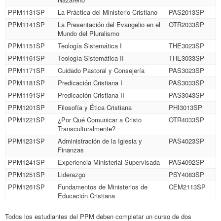
PPM1131SP
La Práctica del Ministerio Cristiano
PAS2013SP
PPM1141SP
La Presentación del Evangelio en el
OTR2033SP
Mundo del Pluralismo
PPM1151SP
Teología Sistemática I
THE3023SP
PPM1161SP
Teología Sistemática II
THE3033SP
PPM1171SP
Cuidado Pastoral y Consejería
PAS3023SP
PPM1181SP
Predicación Cristiana I
PAS3033SP
PPM1191SP
Predicación Cristiana II
PAS3043SP
PPM1201SP
Filosofía y Ética Cristiana
PHI3013SP
PPM1221SP
¿Por Qué Comunicar a Cristo
OTR4033SP
Transculturalmente?
PPM1231SP
Administración de la Iglesia y
PAS4023SP
Finanzas
PPM1241SP
Experiencia Ministerial Supervisada
PAS4092SP
PPM1251SP
Liderazgo
PSY4083SP
PPM1261SP
Fundamentos de Ministerios de
CEM2113SP
Educación Cristiana
Todos los estudiantes del PPM deben completar un curso de dos