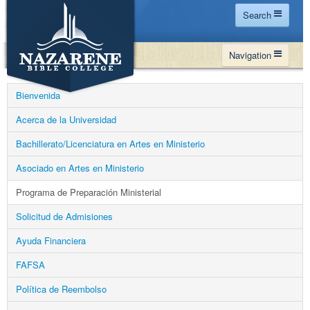
Search
Home
Navigation
Site Map
WHY NBC
Search
Bienvenida
PROGRAMS
Contact Us
Acerca de la Universidad
FINANCIAL AID
Bachillerato/Licenciatura en Artes en Ministerio
Español
MY NBC
Asociado en Artes en Ministerio
GIVE
Programa de Preparación Ministerial
APPLY
Solicitud de Admisiones
Ayuda Financiera
FAFSA
Política de Reembolso