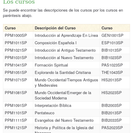
Los cursos
Se puede encontrar las descripciones de los cursos por los cursos en
paréntesis abajo.
Curso
Descripción del Curso
Curso
PPM1000SP
Introducción al Aprendizaje En Línea
GEN1001SP
PPM1011SP
Composición Española I
ESP1013SP
PPM1021SP
Introducción al Antiguo Testamento
BIB1013SP
PPM1031SP
Introducción al Nuevo Testamento
BIB1023SP
PPM1041SP
Formación Spiritual
PAS1023SP
PPM1051SP
Explorando la Santidad Cristiana
THE1043SP
PPM1071SP
Mundo Occidental/Tiempos Antiguos
HIS2013SP
y Medievales
PPM1081SP
Mundo Occidental/Emerger de la
HIS2023SP
Sociedad Moderna
PPM1091SP
Interpretación Bíblica
BIB2003SP
PPM1101SP
Pentateuco
BIB2013SP
PPM1111SP
Evangelios del Nuevo Testamento
BIB2033SP
PPM1121SP
Historia y Política de la Iglesia del
PAS2023SP
Nazareno